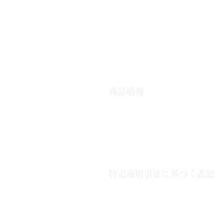
商品の詳細です。ここであなたの
つけましょう。商品説明はメーカ
報および顧客が知りたい情報をご
ドを使うことで顧客が検索しやす
商品情報
商品の詳細です。ここにあなたが
法などの詳細を入力しましょう。
入者の興味を引きつけましょう。
やすく説明することで、ショップ
特定商取引法に基づく表記
特定商取引法に基づく表記につい
のように返品、交換、また返金で
示すことでショップと購入者の信